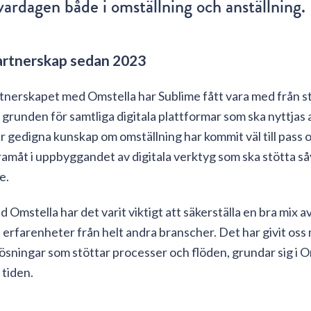
vardagen både i omställning och anställning.
partnerskap sedan 2023
artnerskapet med Omstella har Sublime fått vara med från st
runden för samtliga digitala plattformar som ska nyttjas 
r gedigna kunskap om omställning har kommit väl till pass 
ramåt i uppbyggandet av digitala verktyg som ska stötta så
e.
 Omstella har det varit viktigt att säkerställa en bra mix a
erfarenheter från helt andra branscher. Det har givit oss 
sningar som stöttar processer och flöden, grundar sig i O
i tiden.