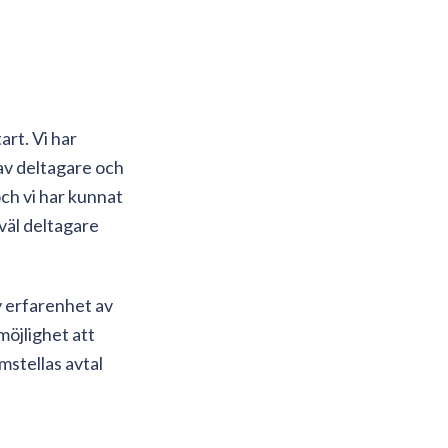
art. Vi har
av deltagare och
och vi har kunnat
väl deltagare
v erfarenhet av
möjlighet att
mstellas avtal