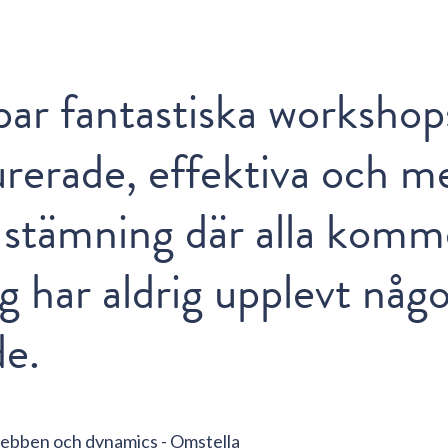
par fantastiska workshop
urerade, effektiva och m
 stämning där alla komme
ag har aldrig upplevt någ
de.
ebben och dynamics - Omstella