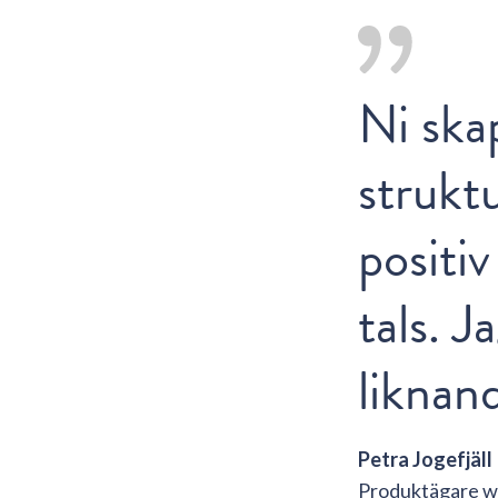
Ni ska
strukt
positiv
tals. J
liknan
Petra Jogefjäll
Produktägare w