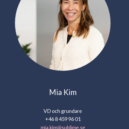
Mia Kim
VD och grundare
+46 8 459 96 01
mia.kim@sublime.se