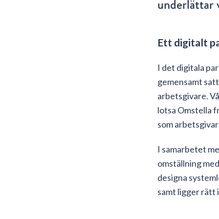
underlättar 
Ett digitalt 
I det digitala p
gemensamt satt g
arbetsgivare. Vå
lotsa Omstella f
som arbetsgivar
I samarbetet med
omställning med 
designa systemlö
samt ligger rätt 