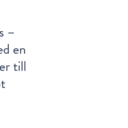
s –
ed en
r till
ot