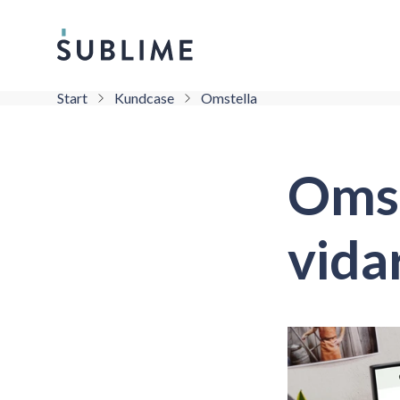
Start
Kundcase
Omstella
Omst
vidar