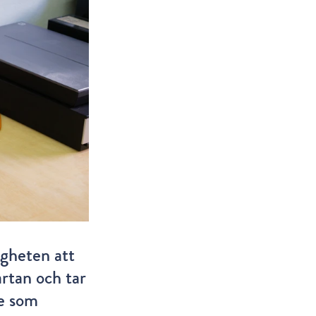
igheten att
artan och tar
re som