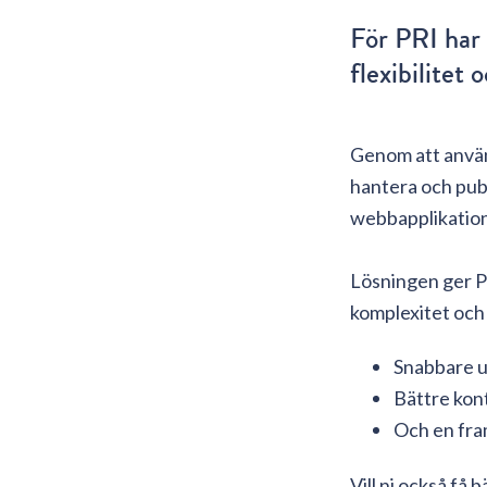
För PRI har 
flexibilitet 
Genom att använ
hantera och publ
webbapplikation
Lösningen ger P
komplexitet och s
Snabbare 
Bättre kont
Och en fra
Vill ni också få 