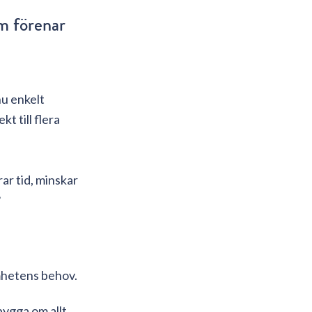
om förenar
u enkelt
t till flera
ar tid, minskar
?
mhetens behov.
 bygga om allt