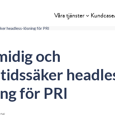
Våra tjänster
Kundcase
ker headless-lösning för PRI
midig och
tidssäker headle
ing för PRI
025