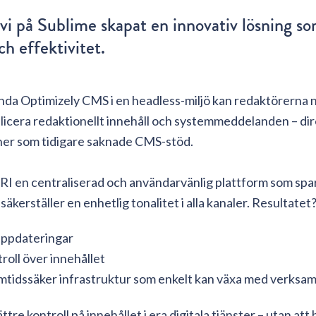
vi på Sublime skapat en innovativ lösning s
och effektivitet.
da Optimizely CMS i en headless-miljö kan redaktörerna n
icera redaktionellt innehåll och systemmeddelanden – direk
er som tidigare saknade CMS-stöd.
RI en centraliserad och användarvänlig plattform som spar
äkerställer en enhetlig tonalitet i alla kanaler. Resultatet
uppdateringar
roll över innehållet
mtidssäker infrastruktur som enkelt kan växa med verksa
bättre kontroll på innehållet i era digitala tjänster – utan att