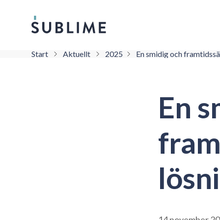
Start
Aktuellt
2025
En smidig och framtidssä
En s
fram
lösn
14 november 2